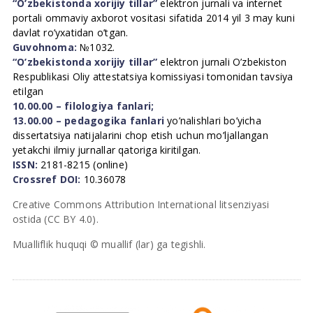
“O’zbekistonda xorijiy tillar”
elektron jurnali va internet
portali ommaviy axborot vositasi sifatida 2014 yil 3 may kuni
davlat ro’yxatidan o’tgan.
Guvohnoma:
№1032.
“O’zbekistonda xorijiy tillar”
elektron jurnali O’zbekiston
Respublikasi Oliy attestatsiya komissiyasi tomonidan tavsiya
etilgan
10.00.00 – filologiya fanlari;
13.00.00 – pedagogika fanlari
yo’nalishlari bo’yicha
dissertatsiya natijalarini chop etish uchun mo’ljallangan
yetakchi ilmiy jurnallar qatoriga kiritilgan.
ISSN:
2181-8215 (online)
Crossref DOI:
10.36078
Creative Commons Attribution International litsenziyasi
ostida (CC BY 4.0).
Mualliflik huquqi © muallif (lar) ga tegishli.