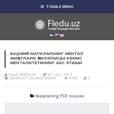
TOGGLE MENU
БАДИИЙ МАТНЛАРНИНГ МЕНТАЛ
ЖИҲАТЛАРИ. ҲИКОЯЛАРДА НЕМИС
МЕНТАЛИТЕТИНИНГ АКС ЭТИШИ
Yusuf ISMOILOV
№ 1 (5) / 2015
АDАBIYOT VА MАDАNIYAT
4795
3
Maqolaning PDF nusxasi