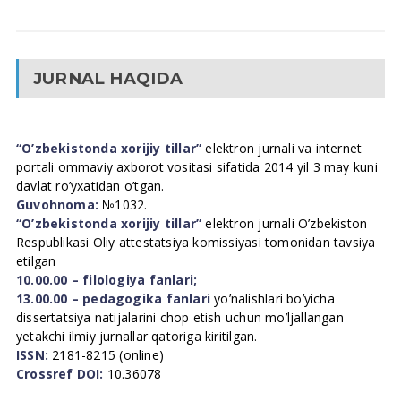
JURNAL HAQIDA
“O’zbekistonda xorijiy tillar”
elektron jurnali va internet
portali ommaviy axborot vositasi sifatida 2014 yil 3 may kuni
davlat ro’yxatidan o’tgan.
Guvohnoma:
№1032.
“O’zbekistonda xorijiy tillar”
elektron jurnali O’zbekiston
Respublikasi Oliy attestatsiya komissiyasi tomonidan tavsiya
etilgan
10.00.00 – filologiya fanlari;
13.00.00 – pedagogika fanlari
yo’nalishlari bo’yicha
dissertatsiya natijalarini chop etish uchun mo’ljallangan
yetakchi ilmiy jurnallar qatoriga kiritilgan.
ISSN:
2181-8215 (online)
Crossref DOI:
10.36078