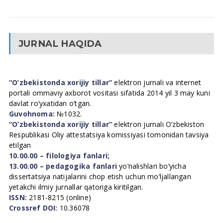
JURNAL HAQIDA
“O’zbekistonda xorijiy tillar”
elektron jurnali va internet
portali ommaviy axborot vositasi sifatida 2014 yil 3 may kuni
davlat ro’yxatidan o’tgan.
Guvohnoma:
№1032.
“O’zbekistonda xorijiy tillar”
elektron jurnali O’zbekiston
Respublikasi Oliy attestatsiya komissiyasi tomonidan tavsiya
etilgan
10.00.00 – filologiya fanlari;
13.00.00 – pedagogika fanlari
yo’nalishlari bo’yicha
dissertatsiya natijalarini chop etish uchun mo’ljallangan
yetakchi ilmiy jurnallar qatoriga kiritilgan.
ISSN:
2181-8215 (online)
Crossref DOI:
10.36078