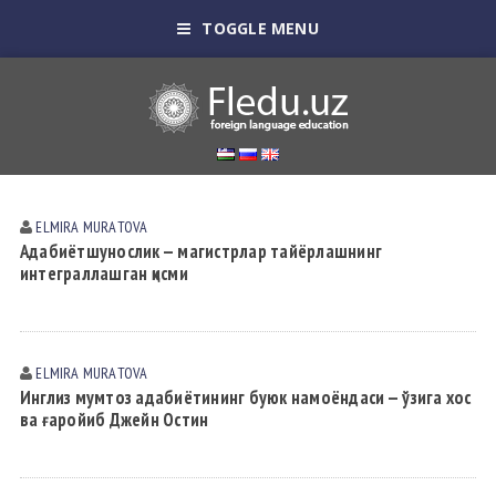
TOGGLE MENU
ELMIRA MURАTOVА
Адабиётшунослик — магистрлар тайёрлашнинг
интеграллашган қисми
ELMIRA MURАTOVА
Инглиз мумтоз адабиётининг буюк намоёндаси — ўзига хос
ва ғаройиб Джейн Остин