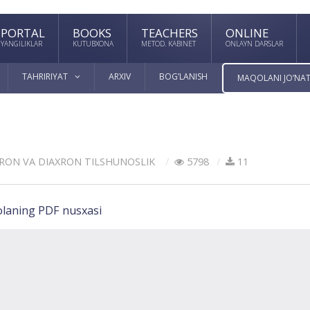
PORTAL
BOOKS
TEACHERS
ONLINE
YANGILIKLAR
KUTUBXONA
METOD. KABINET
ONLAYN DARSLAR
TAHRIRIYAT
ARXIV
BOG’LANISH
MAQOLANI JO’NAT
XRON VА DIАXRON TILSHUNOSLIK
5798
11
laning PDF nusxasi