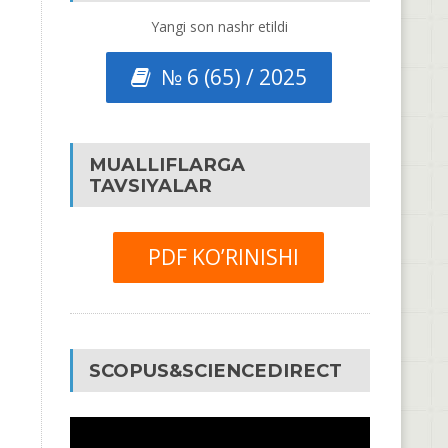
Yangi son nashr etildi
№ 6 (65) / 2025
MUALLIFLARGA
TAVSIYALAR
PDF KO’RINISHI
SCOPUS&SCIENCEDIRECT
Video
Pleyer