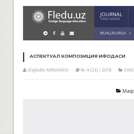
JOURNAL
YANGI NASHR
MUALLIFLARGA
АСПЕКТУАЛ КОМПОЗИЦИЯ ИФОДАСИ
Gʼaybullo MIRSАNOV
№ 4 (23) / 2018
SIN
Maqo