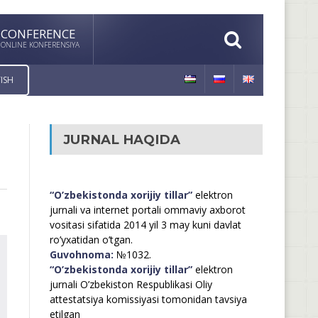
CONFERENCE
ONLINE KONFERENSIYA
ISH
JURNAL HAQIDA
“O’zbekistonda xorijiy tillar”
elektron
jurnali va internet portali ommaviy axborot
vositasi sifatida 2014 yil 3 may kuni davlat
ro’yxatidan o’tgan.
Guvohnoma:
№1032.
“O’zbekistonda xorijiy tillar”
elektron
jurnali O’zbekiston Respublikasi Oliy
attestatsiya komissiyasi tomonidan tavsiya
etilgan