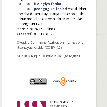
10.00.00 – filologiya fanlari;
13.00.00 – pedagogika fanlari
yo’nalishlari
bo’yicha dissertatsiya natijalarini chop etish
uchun mo’ljallangan yetakchi ilmiy jurnallar
qatoriga kiritilgan.
ISSN:
2181-8215 (online)
Crossref DOI:
10.36078
Creative Commons Attribution International
litsenziyasi ostida (CC BY 4.0).
Mualliflik huquqi © muallif (lar) ga tegishli.