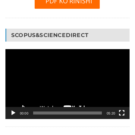
PDF KO’RINISHI
SCOPUS&SCIENCEDIRECT
Video
Pleyer
00:00
05:20