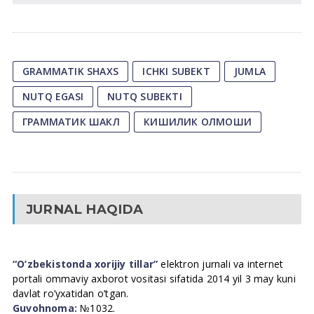
GRAMMATIK SHAХS
ICHKI SUBEKT
JUMLA
NUTQ EGASI
NUTQ SUBEKTI
ГРАММАТИК ШАКЛ
КИШИЛИК ОЛМОШИ
JURNAL HAQIDA
“O’zbekistonda xorijiy tillar”
elektron jurnali va internet
portali ommaviy axborot vositasi sifatida 2014 yil 3 may kuni
davlat ro’yxatidan o’tgan.
Guvohnoma:
№1032.