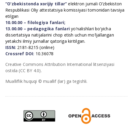
“O’zbekistonda xorijiy tillar”
elektron jurnali O’zbekiston
Respublikasi Oliy attestatsiya komissiyasi tomonidan tavsiya
etilgan
10.00.00 – filologiya fanlari;
13.00.00 – pedagogika fanlari
yo’nalishlari bo’yicha
dissertatsiya natijalarini chop etish uchun mo’ljallangan
yetakchi ilmiy jurnallar qatoriga kiritilgan.
ISSN:
2181-8215 (online)
Crossref DOI:
10.36078
Creative Commons Attribution International litsenziyasi
ostida (CC BY 4.0).
Mualliflik huquqi © muallif (lar) ga tegishli.