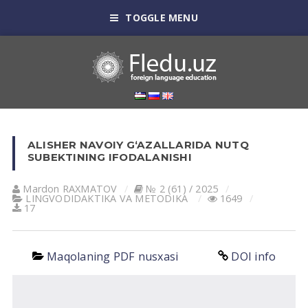
TOGGLE MENU
ALISHER NAVOIY G‘AZALLARIDA NUTQ
SUBEKTINING IFODALANISHI
Mardon RAXMATOV
№ 2 (61) / 2025
LINGVODIDАKTIKА VА METODIKА
1649
17
Maqolaning PDF nusxasi
DOI info