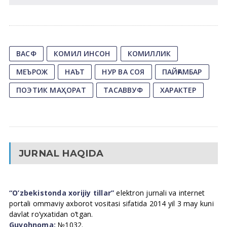
ВАСФ
КОМИЛ ИНСОН
КОМИЛЛИК
МЕЪРОЖ
НАЪТ
НУР ВА СОЯ
ПAЙҒAМБAР
ПОЭТИК МАҲОРАТ
ТАСАВВУФ
ХАРАКТЕР
JURNAL HAQIDA
“O’zbekistonda xorijiy tillar”
elektron jurnali va internet
portali ommaviy axborot vositasi sifatida 2014 yil 3 may kuni
davlat ro’yxatidan o’tgan.
Guvohnoma:
№1032.