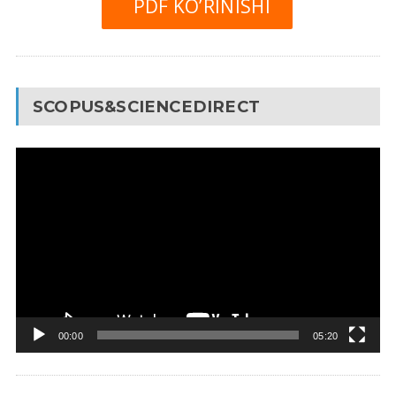
PDF KO’RINISHI
SCOPUS&SCIENCEDIRECT
Video
Pleyer
00:00
05:20