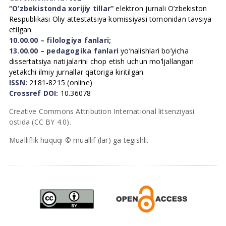
“O’zbekistonda xorijiy tillar”
elektron jurnali O’zbekiston
Respublikasi Oliy attestatsiya komissiyasi tomonidan tavsiya
etilgan
10.00.00 – filologiya fanlari;
13.00.00 – pedagogika fanlari
yo’nalishlari bo’yicha
dissertatsiya natijalarini chop etish uchun mo’ljallangan
yetakchi ilmiy jurnallar qatoriga kiritilgan.
ISSN:
2181-8215 (online)
Crossref DOI:
10.36078
Creative Commons Attribution International litsenziyasi
ostida (CC BY 4.0).
Mualliflik huquqi © muallif (lar) ga tegishli.