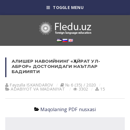
TOGGLE MENU
АЛИШЕР НАВОИЙНИНГ «ҲАЙРАТ УЛ-
АБРОР» ДОСТОНИДАГИ НАЪТЛАР
БАДИИЯТИ
Fayzulla ISKАNDАROV
№ 6 (35) / 2020
АDАBIYOT VА MАDАNIYAT
3302
15
Maqolaning PDF nusxasi