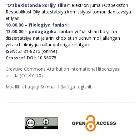
“O’zbekistonda xorijiy tillar”
elektron jurnali O’zbekiston
Respublikasi Oliy attestatsiya komissiyasi tomonidan tavsiya
etilgan
10.00.00 – filologiya fanlari;
13.00.00 – pedagogika fanlari
yo’nalishlari bo’yicha
dissertatsiya natijalarini chop etish uchun mo’ljallangan
yetakchi ilmiy jurnallar qatoriga kiritilgan.
ISSN:
2181-8215 (online)
Crossref DOI:
10.36078
Creative Commons Attribution International litsenziyasi
ostida (CC BY 4.0).
Mualliflik huquqi © muallif (lar) ga tegishli.