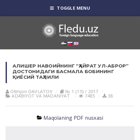
TOGGLE MENU
АЛИШЕР НАВОИЙНИНГ “ҲАЙРАТ УЛ-АБРОР”
ДОСТОНИДАГИ БАСМАЛА БОБИНИНГ
ҚИЁСИЙ ТАҲЛИЛИ
Olimjon DАVLАTOV
№ 1 (15) / 2017
АDАBIYOT VА MАDАNIYAT
7485
38
Maqolaning PDF nusxasi