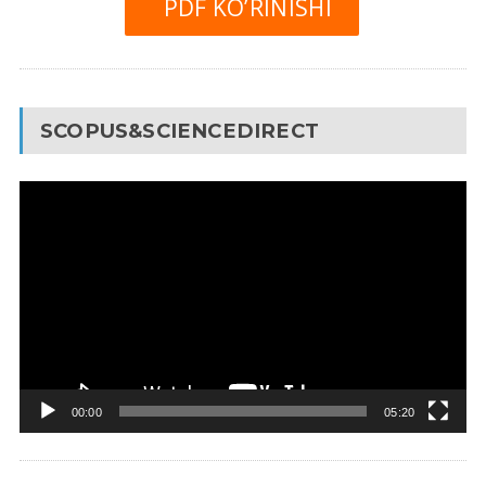
PDF KO’RINISHI
SCOPUS&SCIENCEDIRECT
Video
Pleyer
00:00
05:20