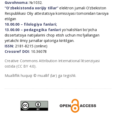
Guvohnoma:
№1032.
“O’zbekistonda xorijiy tillar”
elektron jurnali O’zbekiston
Respublikasi Oliy attestatsiya komissiyasi tomonidan tavsiya
etilgan
10.00.00 – filologiya fanlari;
13.00.00 – pedagogika fanlari
yo’nalishlari bo’yicha
dissertatsiya natijalarini chop etish uchun mo’ljallangan
yetakchi ilmiy jurnallar qatoriga kiritilgan.
ISSN:
2181-8215 (online)
Crossref DOI:
10.36078
Creative Commons Attribution International litsenziyasi
ostida (CC BY 4.0).
Mualliflik huquqi © muallif (lar) ga tegishli.