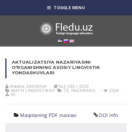
TOGGLE MENU
AKTUALIZATSIYA NAZARIYASINI
O‘RGANISHNING ASOSIY LINGVISTIK
YONDASHUVLARI
Madina ZAKIROVA
№3 (50) / 2023
MATN LINGVISTIKASI
TIL NАZАRIYASI
2524
30
Maqolaning PDF nusxasi
DOI info