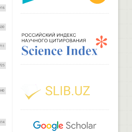
916
530
711
725
340
814