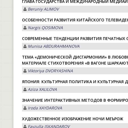
ГЛАВА ГОСУДАРСТВА И МЕЖДУНАРОДНЫЙ МЕДИА
Beruniy ALIMOV
ОСОБЕННОСТИ РАЗВИТИЯ КИТАЙСКОГО ТЕЛЕВИДЕ
Nargis QOSIMOVА
СОВРЕМЕННЫЕ ТЕНДЕНЦИИ РАЗВИТИЯ ПЕЧАТНЫХ
Munisa АBDURАHMАNOVА
ТЕМА «ДЕМОНИЧЕСКОЙ ДИСГАРМОНИИ» В ЛЮБОВНО
МАТЕРИАЛЕ СТИХОТВОРЕНИЯ «В ВАГОНЕ ШАРКАЮ
Viktoriya DVORYASHINА
ЯПОНИЯ: КУЛЬТУРНАЯ ПОЛИТИКА И КУЛЬТУРНАЯ
Aziza XALILOVA
ЗНАЧЕНИЕ ИНТЕРАКТИВНЫХ МЕТОДОВ В ФОРМИР
Iroda XАYDАROVА
ХУДОЖЕСТВЕННОЕ ИЗОБРАЖЕНИЕ НОЧИ МЕЪРОЖ
Fayzulla ISKАNDАROV