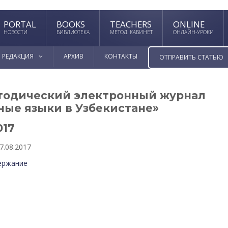
PORTAL
BOOKS
TEACHERS
ONLINE
НОВОСТИ
БИБЛИОТЕКА
МЕТОД. КАБИНЕТ
ОНЛАЙН-УРОКИ
РЕДАКЦИЯ
АРХИВ
КОНТАКТЫ
ОТПРАВИТЬ СТАТЬЮ
тодический электронный журнал
ные языки в Узбекистане»
017
7.08.2017
ержание