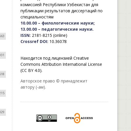
комиссией Республики Узбекистан для
публикации результатов диссертаций по
специальностям
10.00.00 – филологические науки;
13.00.00 – педагогические науки.
ISSN:
2181-8215 (online)
663
Crossref DOI:
10.36078
931
Находится под лицензией Creative
Commons Attribution International License
(CC BY 4.0).
618
Авторское право © принадлежит
автору (-ам).
215
829