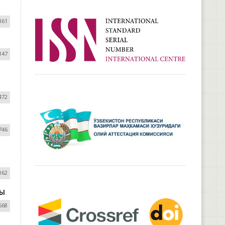
361
147
472
746
062
РЫ
568