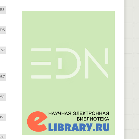
533
595
157
287
239
858
503