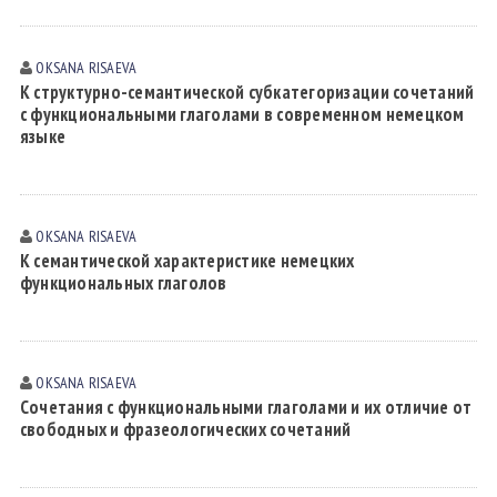
OKSANA RISАEVА
К структурно-семантической субкатегоризации сочетаний
с функциональными глаголами в современном немецком
языке
OKSANA RISАEVА
К семантической характеристике немецких
функциональных глаголов
OKSANA RISАEVА
Сочетания с функциональными глаголами и их отличие от
свободных и фразеологических сочетаний