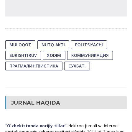
MULOQOT
NUTQ AKTI
POLITSIYACHI
SURISHTIRUV
XODIM
КОММУНИКАЦИЯ
ПРАГМАЛИНГВИСТИКА
СУХБАТ.
JURNAL HAQIDA
“O’zbekistonda xorijiy tillar”
elektron jurnali va internet
portali ommaviy axborot vositasi sifatida 2014 yil 3 may kuni