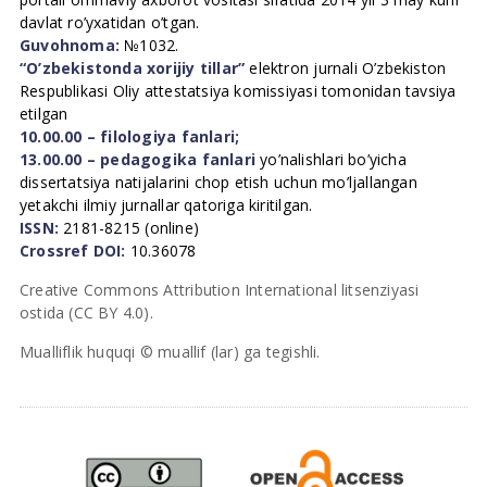
davlat ro’yxatidan o’tgan.
Guvohnoma:
№1032.
“O’zbekistonda xorijiy tillar”
elektron jurnali O’zbekiston
Respublikasi Oliy attestatsiya komissiyasi tomonidan tavsiya
etilgan
10.00.00 – filologiya fanlari;
13.00.00 – pedagogika fanlari
yo’nalishlari bo’yicha
dissertatsiya natijalarini chop etish uchun mo’ljallangan
yetakchi ilmiy jurnallar qatoriga kiritilgan.
ISSN:
2181-8215 (online)
Crossref DOI:
10.36078
Creative Commons Attribution International litsenziyasi
ostida (CC BY 4.0).
Mualliflik huquqi © muallif (lar) ga tegishli.