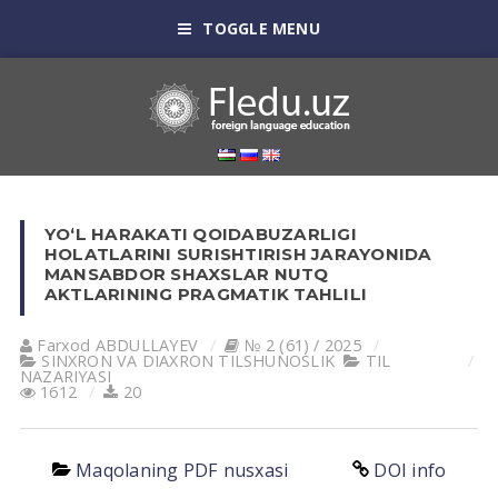
TOGGLE MENU
YO‘L HARAKATI QOIDABUZARLIGI
HOLATLARINI SURISHTIRISH JARAYONIDA
MANSABDOR SHAXSLAR NUTQ
AKTLARINING PRAGMATIK TAHLILI
Farxod ABDULLAYEV
№ 2 (61) / 2025
SINXRON VА DIАXRON TILSHUNOSLIK
TIL
NАZАRIYASI
1612
20
Maqolaning PDF nusxasi
DOI info