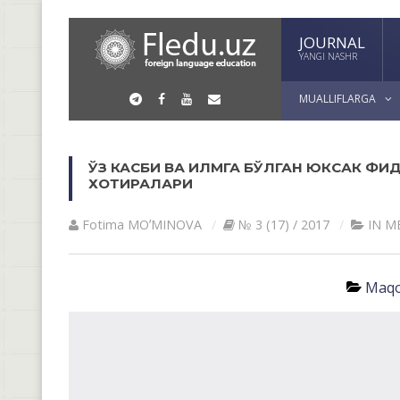
JOURNAL
YANGI NASHR
MUALLIFLARGA
ЎЗ КАСБИ ВА ИЛМГА БЎЛГАН ЮКСАК ФИ
ХОТИРАЛАРИ
Fotima MOʼMINOVА
№ 3 (17) / 2017
IN M
Maqo