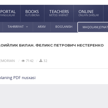
PORTAL
BOOKS
TEACHERS
ONLINE
YANGILIKLAR
KUTUBXONA
METOD. KABINET
ONLAYN DARSLAR
TAHRIRIYAT
ARXIV
BOG’LANISH
MAQOLANI JO’NAT
ДОИЙЛИК БИЛАН. ФЕЛИКС ПЕТРОВИЧ НЕСТЕРЕНКО
EMORIAN
7142
32
laning PDF nusxasi