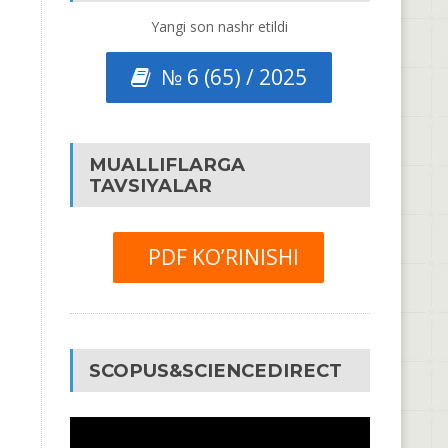
Yangi son nashr etildi
№ 6 (65) / 2025
MUALLIFLARGA
TAVSIYALAR
PDF KO’RINISHI
SCOPUS&SCIENCEDIRECT
Video
Pleyer