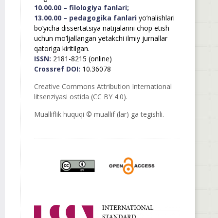
10.00.00 – filologiya fanlari;
13.00.00 – pedagogika fanlari
yo’nalishlari
bo’yicha dissertatsiya natijalarini chop etish
uchun mo’ljallangan yetakchi ilmiy jurnallar
qatoriga kiritilgan.
ISSN:
2181-8215 (online)
Crossref DOI:
10.36078
Creative Commons Attribution International
litsenziyasi ostida (CC BY 4.0).
Mualliflik huquqi © muallif (lar) ga tegishli.