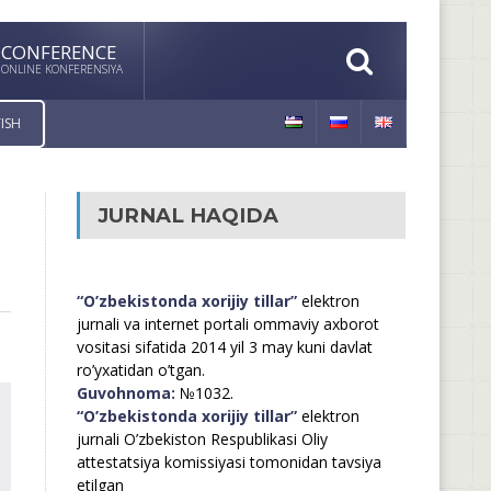
CONFERENCE
ONLINE KONFERENSIYA
ISH
JURNAL HAQIDA
“O’zbekistonda xorijiy tillar”
elektron
jurnali va internet portali ommaviy axborot
vositasi sifatida 2014 yil 3 may kuni davlat
ro’yxatidan o’tgan.
Guvohnoma:
№1032.
“O’zbekistonda xorijiy tillar”
elektron
jurnali O’zbekiston Respublikasi Oliy
attestatsiya komissiyasi tomonidan tavsiya
etilgan