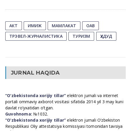
АКТ
ИМИЖ
МАМЛАКАТ
ОАВ
ТРЭВЕЛ-ЖУРНАЛИСТИКА
ТУРИЗМ
ҲУДУД
JURNAL HAQIDA
“O’zbekistonda xorijiy tillar”
elektron jurnali va internet
portali ommaviy axborot vositasi sifatida 2014 yil 3 may kuni
davlat ro’yxatidan o’tgan.
Guvohnoma:
№1032.
“O’zbekistonda xorijiy tillar”
elektron jurnali O’zbekiston
Respublikasi Oliy attestatsiya komissiyasi tomonidan tavsiya