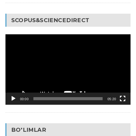
SCOPUS&SCIENCEDIRECT
Video
Pleyer
00:00
05:20
BO’LIMLAR