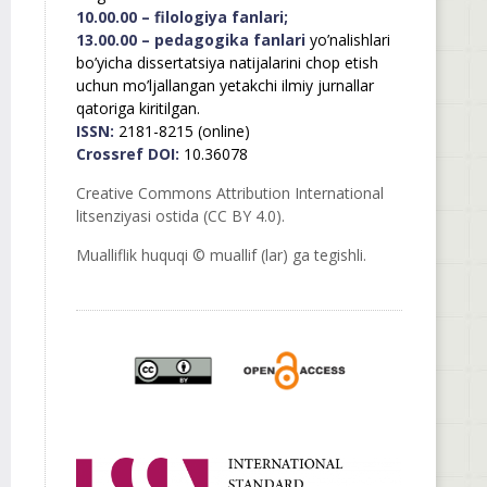
10.00.00 – filologiya fanlari;
13.00.00 – pedagogika fanlari
yo’nalishlari
bo’yicha dissertatsiya natijalarini chop etish
uchun mo’ljallangan yetakchi ilmiy jurnallar
qatoriga kiritilgan.
ISSN:
2181-8215 (online)
Crossref DOI:
10.36078
Creative Commons Attribution International
litsenziyasi ostida (CC BY 4.0).
Mualliflik huquqi © muallif (lar) ga tegishli.