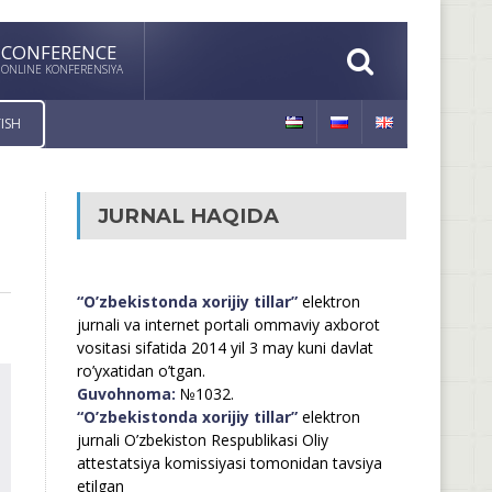
CONFERENCE
ONLINE KONFERENSIYA
ISH
JURNAL HAQIDA
“O’zbekistonda xorijiy tillar”
elektron
jurnali va internet portali ommaviy axborot
vositasi sifatida 2014 yil 3 may kuni davlat
ro’yxatidan o’tgan.
Guvohnoma:
№1032.
“O’zbekistonda xorijiy tillar”
elektron
jurnali O’zbekiston Respublikasi Oliy
attestatsiya komissiyasi tomonidan tavsiya
etilgan