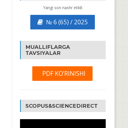
Yangi son nashr etildi
№ 6 (65) / 2025
MUALLIFLARGA
TAVSIYALAR
PDF KO’RINISHI
SCOPUS&SCIENCEDIRECT
Video
Pleyer