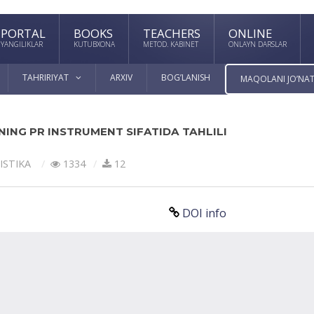
PORTAL
BOOKS
TEACHERS
ONLINE
YANGILIKLAR
KUTUBXONA
METOD. KABINET
ONLAYN DARSLAR
TAHRIRIYAT
ARXIV
BOG’LANISH
MAQOLANI JO’NAT
NING PR INSTRUMENT SIFATIDA TAHLILI
ISTIKA
1334
12
DOI info