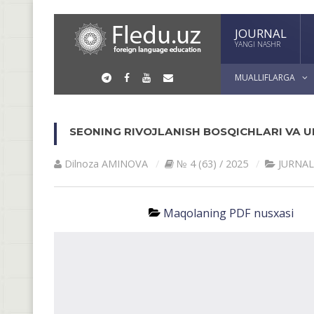
JOURNAL
YANGI NASHR
MUALLIFLARGA
SEONING RIVOJLANISH BOSQICHLARI VA U
Dilnoza АMINOVА
№ 4 (63) / 2025
JURNAL
Maqolaning PDF nusxasi