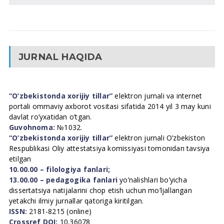
JURNAL HAQIDA
“O’zbekistonda xorijiy tillar”
elektron jurnali va internet
portali ommaviy axborot vositasi sifatida 2014 yil 3 may kuni
davlat ro’yxatidan o’tgan.
Guvohnoma:
№1032.
“O’zbekistonda xorijiy tillar”
elektron jurnali O’zbekiston
Respublikasi Oliy attestatsiya komissiyasi tomonidan tavsiya
etilgan
10.00.00 – filologiya fanlari;
13.00.00 – pedagogika fanlari
yo’nalishlari bo’yicha
dissertatsiya natijalarini chop etish uchun mo’ljallangan
yetakchi ilmiy jurnallar qatoriga kiritilgan.
ISSN:
2181-8215 (online)
Crossref DOI:
10.36078