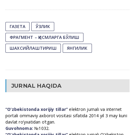
ГАЗЕТА
ЎЗЛИК
ФРАГМЕНТ – ҚИСМЛАРГА БЎЛИШ
ШАХСИЙЛАШТИРИШ
ЯНГИЛИК
JURNAL HAQIDA
“O’zbekistonda xorijiy tillar”
elektron jurnali va internet
portali ommaviy axborot vositasi sifatida 2014 yil 3 may kuni
davlat ro’yxatidan o’tgan.
Guvohnoma:
№1032.
“O’zbekistonda xorijiy tillar”
elektron jurnali O’zbekiston