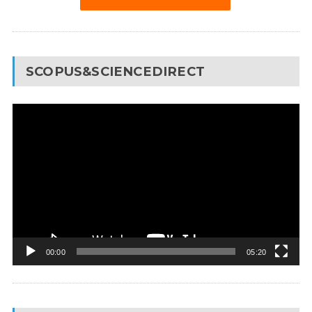
SCOPUS&SCIENCEDIRECT
Video
Pleyer
00:00
05:20