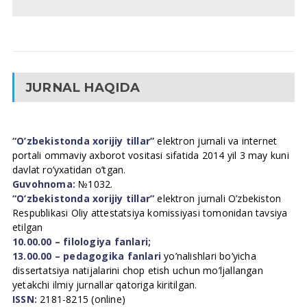
JURNAL HAQIDA
“O’zbekistonda xorijiy tillar”
elektron jurnali va internet
portali ommaviy axborot vositasi sifatida 2014 yil 3 may kuni
davlat ro’yxatidan o’tgan.
Guvohnoma:
№1032.
“O’zbekistonda xorijiy tillar”
elektron jurnali O’zbekiston
Respublikasi Oliy attestatsiya komissiyasi tomonidan tavsiya
etilgan
10.00.00 – filologiya fanlari;
13.00.00 – pedagogika fanlari
yo’nalishlari bo’yicha
dissertatsiya natijalarini chop etish uchun mo’ljallangan
yetakchi ilmiy jurnallar qatoriga kiritilgan.
ISSN:
2181-8215 (online)