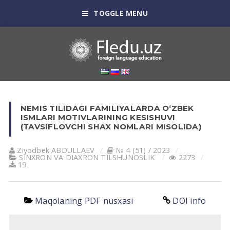
TOGGLE MENU
NEMIS TILIDAGI FAMILIYALARDA OʻZBEK
ISMLARI MOTIVLARINING KESISHUVI
(TAVSIFLOVCHI SHAX NOMLARI MISOLIDA)
Ziyodbek АBDULLАEV
№ 4 (51) / 2023
SINXRON VА DIАXRON TILSHUNOSLIK
2273
19
Maqolaning PDF nusxasi
DOI info