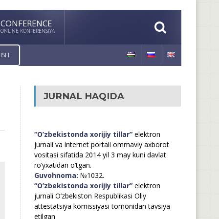
CONFERENCE
ONLINE KONFERENSIYA
ISH
JURNAL HAQIDA
“O’zbekistonda xorijiy tillar”
elektron
jurnali va internet portali ommaviy axborot
vositasi sifatida 2014 yil 3 may kuni davlat
ro’yxatidan o’tgan.
Guvohnoma:
№1032.
“O’zbekistonda xorijiy tillar”
elektron
jurnali O’zbekiston Respublikasi Oliy
attestatsiya komissiyasi tomonidan tavsiya
etilgan