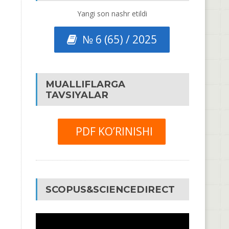
Yangi son nashr etildi
№ 6 (65) / 2025
MUALLIFLARGA
TAVSIYALAR
PDF KO’RINISHI
SCOPUS&SCIENCEDIRECT
Video
Pleyer