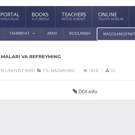
PORTAL
BOOKS
TEACHERS
ONLINE
YANGILIKLAR
KUTUBXONA
METOD. KABINET
ONLAYN DARSLAR
TAHRIRIYAT
ARXIV
BOG’LANISH
MAQOLANI JO’NAT
LMALARI VA REFREYMING
N LINGVISTIKASI
TIL NАZАRIYASI
1816
32
DOI info