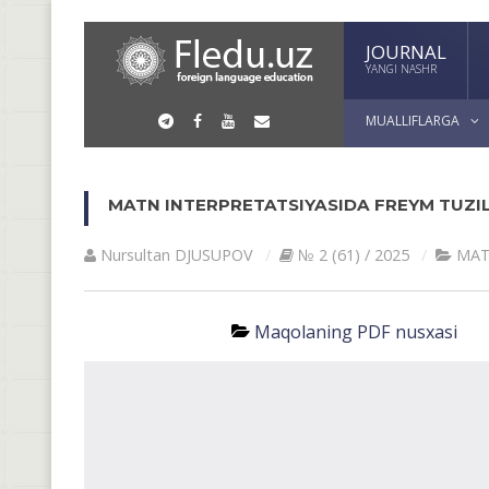
JOURNAL
YANGI NASHR
MUALLIFLARGA
MATN INTERPRETATSIYASIDA FREYM TUZI
Nursultan DJUSUPOV
№ 2 (61) / 2025
MAT
Maqolaning PDF nusxasi