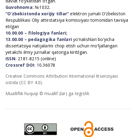
davlat ro’yxatidan o’tgan.
Guvohnoma:
№1032.
“O’zbekistonda xorijiy tillar”
elektron jurnali O’zbekiston
Respublikasi Oliy attestatsiya komissiyasi tomonidan tavsiya
etilgan
10.00.00 – filologiya fanlari;
13.00.00 – pedagogika fanlari
yo’nalishlari bo’yicha
dissertatsiya natijalarini chop etish uchun mo’ljallangan
yetakchi ilmiy jurnallar qatoriga kiritilgan.
ISSN:
2181-8215 (online)
Crossref DOI:
10.36078
Creative Commons Attribution International litsenziyasi
ostida (CC BY 4.0).
Mualliflik huquqi © muallif (lar) ga tegishli.