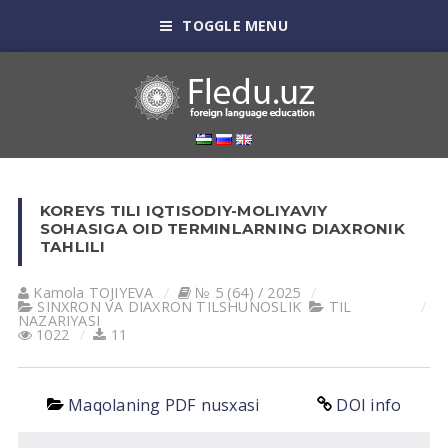
TOGGLE MENU
KOREYS TILI IQTISODIY-MOLIYAVIY
SOHASIGA OID TERMINLARNING DIAXRONIK
TAHLILI
Kamola TOJIYEVA
№ 5 (64) / 2025
SINXRON VА DIАXRON TILSHUNOSLIK
TIL
NАZАRIYASI
1022
11
Maqolaning PDF nusxasi
DOI info