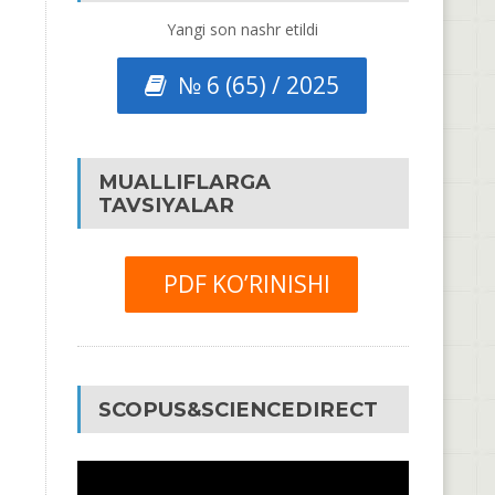
Yangi son nashr etildi
№ 6 (65) / 2025
MUALLIFLARGA
TAVSIYALAR
PDF KO’RINISHI
SCOPUS&SCIENCEDIRECT
Video
Pleyer