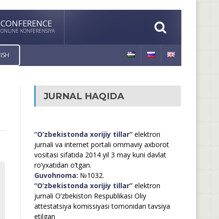
CONFERENCE
ONLINE KONFERENSIYA
ISH
JURNAL HAQIDA
“O’zbekistonda xorijiy tillar”
elektron
jurnali va internet portali ommaviy axborot
vositasi sifatida 2014 yil 3 may kuni davlat
ro’yxatidan o’tgan.
Guvohnoma:
№1032.
“O’zbekistonda xorijiy tillar”
elektron
jurnali O’zbekiston Respublikasi Oliy
attestatsiya komissiyasi tomonidan tavsiya
etilgan