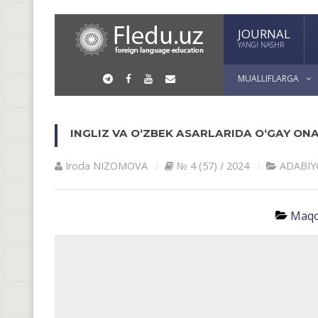
JOURNAL
YANGI NASHR
MUALLIFLARGA
INGLIZ VA O‘ZBEK ASARLARIDA O‘GAY ONA
Iroda NIZOMOVA
№ 4 (57) / 2024
АDАBIY
Maqo