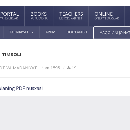
PORTAL
BOOKS
TEACHERS
ONLINE
YANGILIKLAR
KUTUBXONA
METOD. KABINET
ONLAYN DARSLAR
TAHRIRIYAT
ARXIV
BOG’LANISH
MAQOLANI JO’NAT
 TIMSOLI
OT VА MАDАNIYAT
1595
19
laning PDF nusxasi