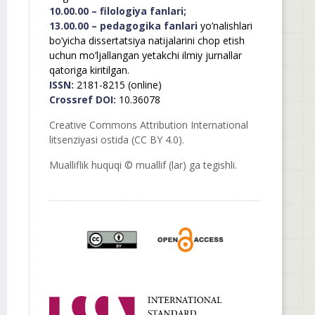
10.00.00 – filologiya fanlari;
13.00.00 – pedagogika fanlari
yo’nalishlari
bo’yicha dissertatsiya natijalarini chop etish
uchun mo’ljallangan yetakchi ilmiy jurnallar
qatoriga kiritilgan.
ISSN:
2181-8215 (online)
Crossref DOI:
10.36078
Creative Commons Attribution International
litsenziyasi ostida (CC BY 4.0).
Mualliflik huquqi © muallif (lar) ga tegishli.