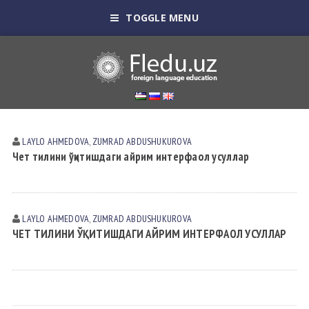
TOGGLE MENU
LAYLO АHMEDOVА
,
ZUMRAD АBDUSHUKUROVА
Чет тилини ўқитишдаги айрим интерфаол усуллар
LAYLO АHMEDOVА
,
ZUMRAD АBDUSHUKUROVА
ЧЕТ ТИЛИНИ ЎҚИТИШДАГИ АЙРИМ ИНТЕРФАОЛ УСУЛЛАР