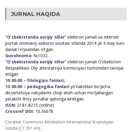
JURNAL HAQIDA
“O’zbekistonda xorijiy tillar”
elektron jurnali va internet
portali ommaviy axborot vositasi sifatida 2014 yil 3 may kuni
davlat ro’yxatidan o’tgan.
Guvohnoma:
№1032.
“O’zbekistonda xorijiy tillar”
elektron jurnali O’zbekiston
Respublikasi Oliy attestatsiya komissiyasi tomonidan tavsiya
etilgan
10.00.00 – filologiya fanlari;
13.00.00 – pedagogika fanlari
yo’nalishlari bo’yicha
dissertatsiya natijalarini chop etish uchun mo’ljallangan
yetakchi ilmiy jurnallar qatoriga kiritilgan.
ISSN:
2181-8215 (online)
Crossref DOI:
10.36078
Creative Commons Attribution International litsenziyasi
ostida (CC BY 4.0).