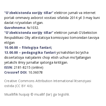
“O’zbekistonda xorijiy tillar”
elektron jurnali va internet
portali ommaviy axborot vositasi sifatida 2014 yil 3 may kuni
davlat ro’yxatidan o’tgan.
Guvohnoma:
№1032.
“O’zbekistonda xorijiy tillar”
elektron jurnali O’zbekiston
Respublikasi Oliy attestatsiya komissiyasi tomonidan tavsiya
etilgan
10.00.00 – filologiya fanlari;
13.00.00 – pedagogika fanlari
yo’nalishlari bo’yicha
dissertatsiya natijalarini chop etish uchun mo’ljallangan
yetakchi ilmiy jurnallar qatoriga kiritilgan.
ISSN:
2181-8215 (online)
Crossref DOI:
10.36078
Creative Commons Attribution International litsenziyasi
ostida (CC BY 4.0).
Mualliflik huquqi © muallif (lar) ga tegishli.