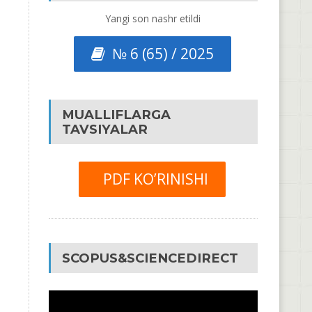
Yangi son nashr etildi
№ 6 (65) / 2025
MUALLIFLARGA
TAVSIYALAR
PDF KO’RINISHI
SCOPUS&SCIENCEDIRECT
Video
Pleyer