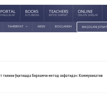
PORTAL
BOOKS
TEACHERS
ONLINE
YANGILIKLAR
KUTUBXONA
METOD. KABINET
ONLAYN DARSLAR
TAHRIRIYAT
ARXIV
BOG’LANISH
MAQOLANI JO’NAT
чет тилини ўқитишда бирламчи метод сифатида»: Коммуникатив