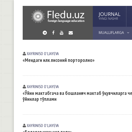
JOURNAL
YANGI NASHR
MUALLIFLARGA
XAYRINISO O'LJAYEVA
«Мендаги илк лисоний порторолио»
XAYRINISO O'LJAYEVA
«Ўйин мактабгача ва бошланғич мактаб ўқувчиларга 
ўйинлар тўплами
XAYRINISO O'LJAYEVA