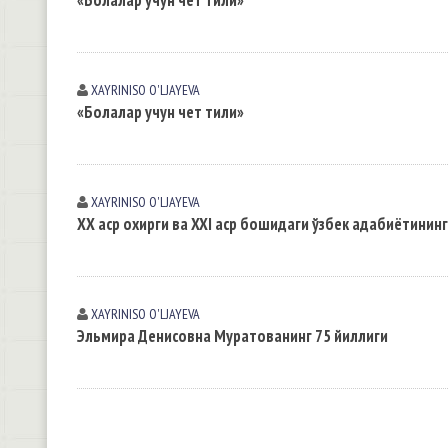
«Болалар учун чет тили»
XAYRINISO O'LJAYEVA
«Болалар учун чет тили»
XAYRINISO O'LJAYEVA
ХХ аср охирги ва XXI аср бошидаги ўзбек адабиётинин
XAYRINISO O'LJAYEVA
Эльмира Денисовна Муратованинг 75 йиллиги