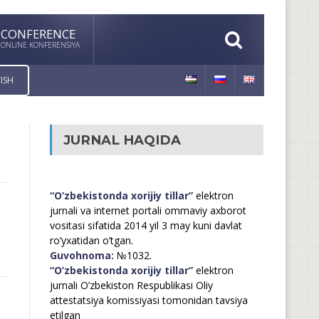
CONFERENCE
ONLINE KONFERENSIYA
ISH
JURNAL HAQIDA
“O’zbekistonda xorijiy tillar”
elektron
jurnali va internet portali ommaviy axborot
vositasi sifatida 2014 yil 3 may kuni davlat
ro’yxatidan o’tgan.
Guvohnoma:
№1032.
“O’zbekistonda xorijiy tillar”
elektron
jurnali O’zbekiston Respublikasi Oliy
attestatsiya komissiyasi tomonidan tavsiya
etilgan