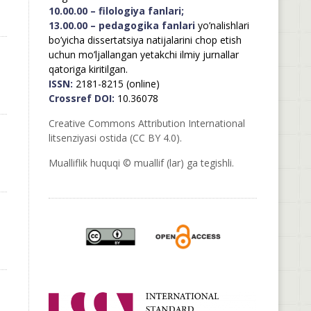
10.00.00 – filologiya fanlari;
13.00.00 – pedagogika fanlari
yo’nalishlari
bo’yicha dissertatsiya natijalarini chop etish
uchun mo’ljallangan yetakchi ilmiy jurnallar
qatoriga kiritilgan.
ISSN:
2181-8215 (online)
Crossref DOI:
10.36078
Creative Commons Attribution International
litsenziyasi ostida (CC BY 4.0).
Mualliflik huquqi © muallif (lar) ga tegishli.