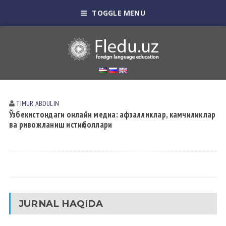
TOGGLE MENU
TIMUR АBDULIN
Ўзбекистондаги онлайн медиа: афзалликлар, камчиликлар
ва ривожланиш истиқболлари
JURNAL HAQIDA