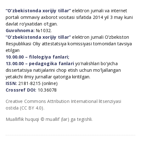
“O’zbekistonda xorijiy tillar”
elektron jurnali va internet
portali ommaviy axborot vositasi sifatida 2014 yil 3 may kuni
davlat ro’yxatidan o’tgan.
Guvohnoma:
№1032.
“O’zbekistonda xorijiy tillar”
elektron jurnali O’zbekiston
Respublikasi Oliy attestatsiya komissiyasi tomonidan tavsiya
etilgan
10.00.00 – filologiya fanlari;
13.00.00 – pedagogika fanlari
yo’nalishlari bo’yicha
dissertatsiya natijalarini chop etish uchun mo’ljallangan
yetakchi ilmiy jurnallar qatoriga kiritilgan.
ISSN:
2181-8215 (online)
Crossref DOI:
10.36078
Creative Commons Attribution International litsenziyasi
ostida (CC BY 4.0).
Mualliflik huquqi © muallif (lar) ga tegishli.