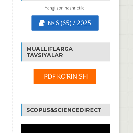
Yangi son nashr etildi
№ 6 (65) / 2025
MUALLIFLARGA
TAVSIYALAR
PDF KO’RINISHI
SCOPUS&SCIENCEDIRECT
Video
Pleyer