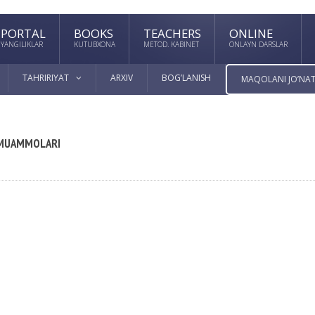
PORTAL
BOOKS
TEACHERS
ONLINE
YANGILIKLAR
KUTUBXONA
METOD. KABINET
ONLAYN DARSLAR
TAHRIRIYAT
ARXIV
BOG’LANISH
MAQOLANI JO’NAT
I MUAMMOLARI