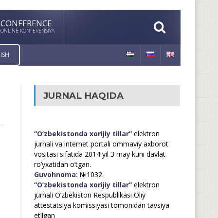
CONFERENCE
ONLINE KONFERENSIYA
ISH
JURNAL HAQIDA
“O’zbekistonda xorijiy tillar”
elektron
jurnali va internet portali ommaviy axborot
vositasi sifatida 2014 yil 3 may kuni davlat
ro’yxatidan o’tgan.
Guvohnoma:
№1032.
“O’zbekistonda xorijiy tillar”
elektron
jurnali O’zbekiston Respublikasi Oliy
attestatsiya komissiyasi tomonidan tavsiya
etilgan