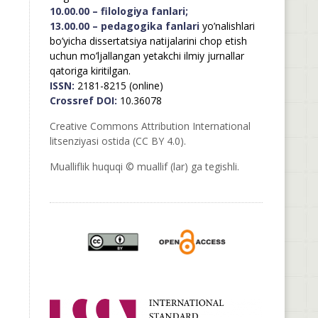
10.00.00 – filologiya fanlari;
13.00.00 – pedagogika fanlari
yo’nalishlari
bo’yicha dissertatsiya natijalarini chop etish
uchun mo’ljallangan yetakchi ilmiy jurnallar
qatoriga kiritilgan.
ISSN:
2181-8215 (online)
Crossref DOI:
10.36078
Creative Commons Attribution International
litsenziyasi ostida (CC BY 4.0).
Mualliflik huquqi © muallif (lar) ga tegishli.