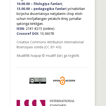
10.00.00 – filologiya fanlari;
13.00.00 – pedagogika fanlari
yo’nalishlari
bo’yicha dissertatsiya natijalarini chop etish
uchun mo’ljallangan yetakchi ilmiy jurnallar
qatoriga kiritilgan.
ISSN:
2181-8215 (online)
Crossref DOI:
10.36078
Creative Commons Attribution International
litsenziyasi ostida (CC BY 4.0).
Mualliflik huquqi © muallif (lar) ga tegishli.