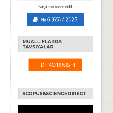
Yangi son nashr etildi
№ 6 (65) / 2025
MUALLIFLARGA
TAVSIYALAR
PDF KO’RINISHI
SCOPUS&SCIENCEDIRECT
Video
Pleyer