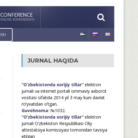
CONFERENCE
ONLINE KONFERENSIYA
ISH
JURNAL HAQIDA
“O’zbekistonda xorijiy tillar”
elektron
jurnali va internet portali ommaviy axborot
vositasi sifatida 2014 yil 3 may kuni davlat
ro’yxatidan o’tgan.
Guvohnoma:
№1032.
“O’zbekistonda xorijiy tillar”
elektron
jurnali O’zbekiston Respublikasi Oliy
attestatsiya komissiyasi tomonidan tavsiya
etilgan