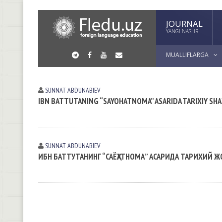
JOURNAL
YANGI NASHR
MUALLIFLARGA
SUNNAT АBDUNАBIEV
IBN BATTUTANING “SAYOHATNOMA” ASARIDA TARIXIY SHA
SUNNAT АBDUNАBIEV
ИБН БАТТУТАНИНГ “САЁҲАТНОМА” АСАРИДА ТАРИХИЙ