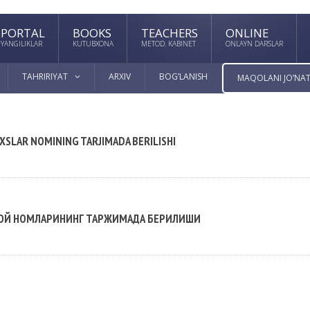
PORTAL
BOOKS
TEACHERS
ONLINE
YANGILIKLAR
KUTUBXONA
METOD. KABINET
ONLAYN DARSLAR
TAHRIRIYAT
ARXIV
BOG’LANISH
MAQOLANI JO’NAT
XSLAR NOMINING TARJIMADA BERILISHI
 ЖОЙ НОМЛАРИНИНГ ТАРЖИМАДА БЕРИЛИШИ