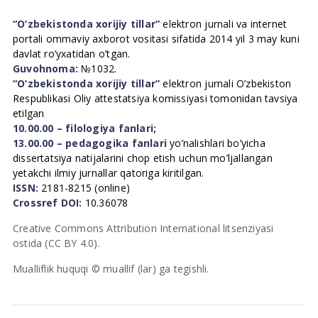
“O’zbekistonda xorijiy tillar”
elektron jurnali va internet
portali ommaviy axborot vositasi sifatida 2014 yil 3 may kuni
davlat ro’yxatidan o’tgan.
Guvohnoma:
№1032.
“O’zbekistonda xorijiy tillar”
elektron jurnali O’zbekiston
Respublikasi Oliy attestatsiya komissiyasi tomonidan tavsiya
etilgan
10.00.00 – filologiya fanlari;
13.00.00 – pedagogika fanlari
yo’nalishlari bo’yicha
dissertatsiya natijalarini chop etish uchun mo’ljallangan
yetakchi ilmiy jurnallar qatoriga kiritilgan.
ISSN:
2181-8215 (online)
Crossref DOI:
10.36078
Creative Commons Attribution International litsenziyasi
ostida (CC BY 4.0).
Mualliflik huquqi © muallif (lar) ga tegishli.