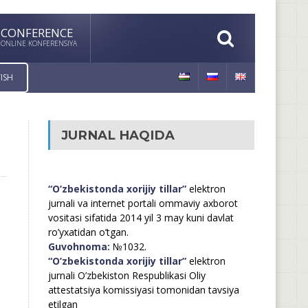
CONFERENCE
ONLINE KONFERENSIYA
ISH
JURNAL HAQIDA
“O’zbekistonda xorijiy tillar”
elektron
jurnali va internet portali ommaviy axborot
vositasi sifatida 2014 yil 3 may kuni davlat
ro’yxatidan o’tgan.
Guvohnoma:
№1032.
“O’zbekistonda xorijiy tillar”
elektron
jurnali O’zbekiston Respublikasi Oliy
attestatsiya komissiyasi tomonidan tavsiya
etilgan