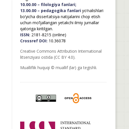
10.00.00 – filologiya fanlari;
13.00.00 – pedagogika fanlari
yo’nalishlari
bo’yicha dissertatsiya natijalarini chop etish
uchun mo’ljallangan yetakchi ilmiy jurnallar
qatoriga kiritilgan.
ISSN:
2181-8215 (online)
Crossref DOI:
10.36078
Creative Commons Attribution International
litsenziyasi ostida (CC BY 4.0).
Mualliflik huquqi © muallif (lar) ga tegishli.