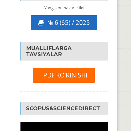
Yangi son nashr etildi
№ 6 (65) / 2025
MUALLIFLARGA
TAVSIYALAR
PDF KO’RINISHI
SCOPUS&SCIENCEDIRECT
Video
Pleyer