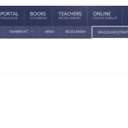
PORTAL
BOOKS
TEACHERS
ONLINE
YANGILIKLAR
KUTUBXONA
METOD. KABINET
ONLAYN DARSLAR
TAHRIRIYAT
ARXIV
BOG’LANISH
MAQOLANI JO’NAT