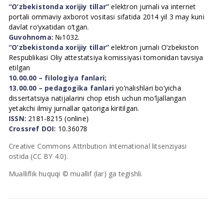
“O’zbekistonda xorijiy tillar”
elektron jurnali va internet
portali ommaviy axborot vositasi sifatida 2014 yil 3 may kuni
davlat ro’yxatidan o’tgan.
Guvohnoma:
№1032.
“O’zbekistonda xorijiy tillar”
elektron jurnali O’zbekiston
Respublikasi Oliy attestatsiya komissiyasi tomonidan tavsiya
etilgan
10.00.00 – filologiya fanlari;
13.00.00 – pedagogika fanlari
yo’nalishlari bo’yicha
dissertatsiya natijalarini chop etish uchun mo’ljallangan
yetakchi ilmiy jurnallar qatoriga kiritilgan.
ISSN:
2181-8215 (online)
Crossref DOI:
10.36078
Creative Commons Attribution International litsenziyasi
ostida (CC BY 4.0).
Mualliflik huquqi © muallif (lar) ga tegishli.