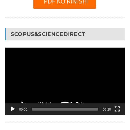
PDF KO’RINISHI
SCOPUS&SCIENCEDIRECT
Video
Pleyer
00:00
05:20