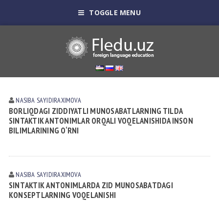
TOGGLE MENU
NASIBA SАYIDIRАXIMOVА
BОRLIQDAGI ZIDDIYATLI MUNОSABATLARNING TILDA
SINTAKTIK ANTОNIMLAR ОRQALI VОQЕLANISHIDA INSON
BILIMLARINING O‘RNI
NASIBA SАYIDIRАXIMOVА
SINTАKTIK АNTОNIMLАRDА ZID MUNОSАBАTDАGI
KОNSЕPTLАRNING VОQЕLАNISHI