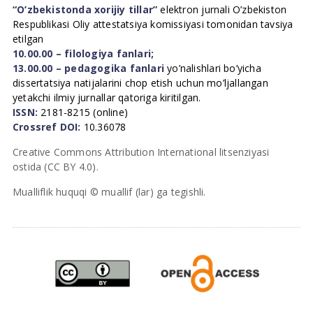
“O’zbekistonda xorijiy tillar”
elektron jurnali O’zbekiston
Respublikasi Oliy attestatsiya komissiyasi tomonidan tavsiya
etilgan
10.00.00 – filologiya fanlari;
13.00.00 – pedagogika fanlari
yo’nalishlari bo’yicha
dissertatsiya natijalarini chop etish uchun mo’ljallangan
yetakchi ilmiy jurnallar qatoriga kiritilgan.
ISSN:
2181-8215 (online)
Crossref DOI:
10.36078
Creative Commons Attribution International litsenziyasi
ostida (CC BY 4.0).
Mualliflik huquqi © muallif (lar) ga tegishli.