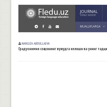
JOURNAL
YANGI NASHR
MUALLIFLARGA
NARGIZA АBDULLАEVА
Градуонимия соҳасининг вужудга келиши ва унинг тадқ