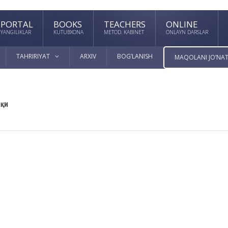
PORTAL
BOOKS
TEACHERS
ONLINE
YANGILIKLAR
KUTUBXONA
METOD. KABINET
ONLAYN DARSLAR
TAHRIRIYAT
ARXIV
BOG’LANISH
MAQOLANI JO’NAT
иқи