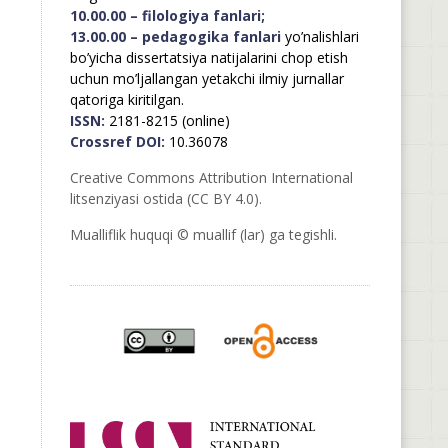
10.00.00 – filologiya fanlari;
13.00.00 – pedagogika fanlari
yo’nalishlari
bo’yicha dissertatsiya natijalarini chop etish
uchun mo’ljallangan yetakchi ilmiy jurnallar
qatoriga kiritilgan.
ISSN:
2181-8215 (online)
Crossref DOI:
10.36078
Creative Commons Attribution International
litsenziyasi ostida (CC BY 4.0).
Mualliflik huquqi © muallif (lar) ga tegishli.