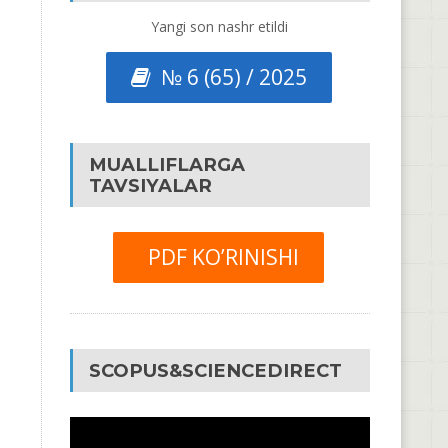
Yangi son nashr etildi
№ 6 (65) / 2025
MUALLIFLARGA
TAVSIYALAR
PDF KO’RINISHI
SCOPUS&SCIENCEDIRECT
Video
Pleyer