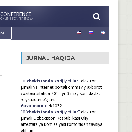
CONFERENCE
ONLINE KONFERENSIYA
ISH
JURNAL HAQIDA
“O’zbekistonda xorijiy tillar”
elektron
jurnali va internet portali ommaviy axborot
vositasi sifatida 2014 yil 3 may kuni davlat
ro’yxatidan o’tgan.
Guvohnoma:
№1032.
“O’zbekistonda xorijiy tillar”
elektron
jurnali O’zbekiston Respublikasi Oliy
attestatsiya komissiyasi tomonidan tavsiya
etilgan