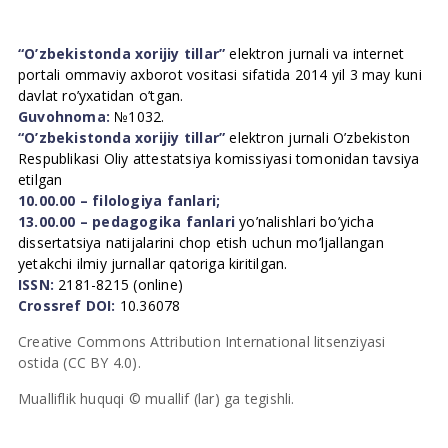
“O’zbekistonda xorijiy tillar”
elektron jurnali va internet
portali ommaviy axborot vositasi sifatida 2014 yil 3 may kuni
davlat ro’yxatidan o’tgan.
Guvohnoma:
№1032.
“O’zbekistonda xorijiy tillar”
elektron jurnali O’zbekiston
Respublikasi Oliy attestatsiya komissiyasi tomonidan tavsiya
etilgan
10.00.00 – filologiya fanlari;
13.00.00 – pedagogika fanlari
yo’nalishlari bo’yicha
dissertatsiya natijalarini chop etish uchun mo’ljallangan
yetakchi ilmiy jurnallar qatoriga kiritilgan.
ISSN:
2181-8215 (online)
Crossref DOI:
10.36078
Creative Commons Attribution International litsenziyasi
ostida (CC BY 4.0).
Mualliflik huquqi © muallif (lar) ga tegishli.