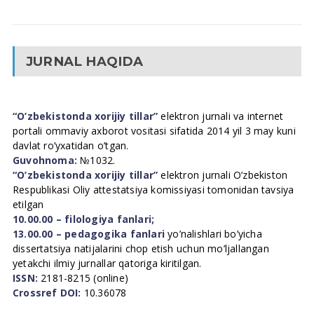
JURNAL HAQIDA
“O’zbekistonda xorijiy tillar”
elektron jurnali va internet
portali ommaviy axborot vositasi sifatida 2014 yil 3 may kuni
davlat ro’yxatidan o’tgan.
Guvohnoma:
№1032.
“O’zbekistonda xorijiy tillar”
elektron jurnali O’zbekiston
Respublikasi Oliy attestatsiya komissiyasi tomonidan tavsiya
etilgan
10.00.00 – filologiya fanlari;
13.00.00 – pedagogika fanlari
yo’nalishlari bo’yicha
dissertatsiya natijalarini chop etish uchun mo’ljallangan
yetakchi ilmiy jurnallar qatoriga kiritilgan.
ISSN:
2181-8215 (online)
Crossref DOI:
10.36078