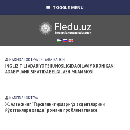
TOGGLE MENU
NADEJDA LOKTEVА
,
DILYARA BALICH
INGLIZ TILI ADABIYOTSHUNOSLIGIDA OILAVIY XRONIKANI
ADABIY JANR SIFATIDA BELGILASH MUAMMOSI
NADEJDA LOKTEVА
Ж. Алвеснинг “Гарсиянинг қизлари ўз акцентларини
йўқотганлари ҳақида” романи проблематикаси