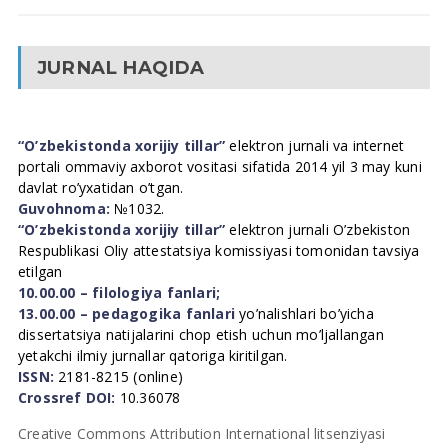
JURNAL HAQIDA
“O’zbekistonda xorijiy tillar”
elektron jurnali va internet
portali ommaviy axborot vositasi sifatida 2014 yil 3 may kuni
davlat ro’yxatidan o’tgan.
Guvohnoma:
№1032.
“O’zbekistonda xorijiy tillar”
elektron jurnali O’zbekiston
Respublikasi Oliy attestatsiya komissiyasi tomonidan tavsiya
etilgan
10.00.00 – filologiya fanlari;
13.00.00 – pedagogika fanlari
yo’nalishlari bo’yicha
dissertatsiya natijalarini chop etish uchun mo’ljallangan
yetakchi ilmiy jurnallar qatoriga kiritilgan.
ISSN:
2181-8215 (online)
Crossref DOI:
10.36078
Creative Commons Attribution International litsenziyasi