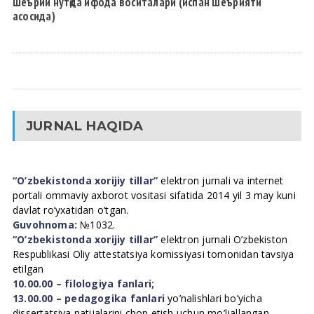
Шеърий нутқда ифода воситалари (испан шеърияти
асосида)
JURNAL HAQIDA
“O’zbekistonda xorijiy tillar”
elektron jurnali va internet
portali ommaviy axborot vositasi sifatida 2014 yil 3 may kuni
davlat ro’yxatidan o’tgan.
Guvohnoma:
№1032.
“O’zbekistonda xorijiy tillar”
elektron jurnali O’zbekiston
Respublikasi Oliy attestatsiya komissiyasi tomonidan tavsiya
etilgan
10.00.00 – filologiya fanlari;
13.00.00 – pedagogika fanlari
yo’nalishlari bo’yicha
dissertatsiya natijalarini chop etish uchun mo’ljallangan