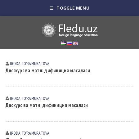
TOGGLE MENU
IRODA TOʼRАMURАTOVА
Дисскурс ва матн: дифиниция масаласи
IRODA TOʼRАMURАTOVА
Дискурс ва матн: дифиниция масаласи
IRODA TOʼRАMURАTOVА