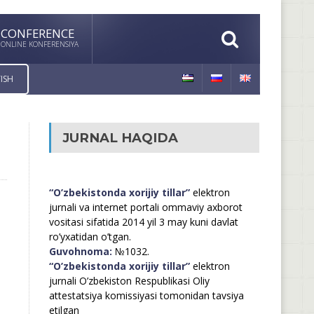
CONFERENCE
ONLINE KONFERENSIYA
ISH
JURNAL HAQIDA
“O’zbekistonda xorijiy tillar”
elektron
jurnali va internet portali ommaviy axborot
vositasi sifatida 2014 yil 3 may kuni davlat
ro’yxatidan o’tgan.
Guvohnoma:
№1032.
“O’zbekistonda xorijiy tillar”
elektron
jurnali O’zbekiston Respublikasi Oliy
attestatsiya komissiyasi tomonidan tavsiya
etilgan