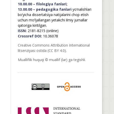
10.00.00 – filologiya fanlari;
13.00.00 – pedagogika fanlari
yo’nalishlari
bo’yicha dissertatsiya natijalarini chop etish
uchun mo’ljallangan yetakchi ilmiy jurnallar
qatoriga kiritilgan.
ISSN:
2181-8215 (online)
Crossref DOI:
10.36078
Creative Commons Attribution International
litsenziyasi ostida (CC BY 4.0).
Mualliflik huquqi © muallif (lar) ga tegishli.