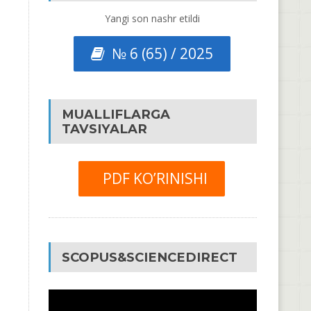
Yangi son nashr etildi
№ 6 (65) / 2025
MUALLIFLARGA
TAVSIYALAR
PDF KO’RINISHI
SCOPUS&SCIENCEDIRECT
Video
Pleyer