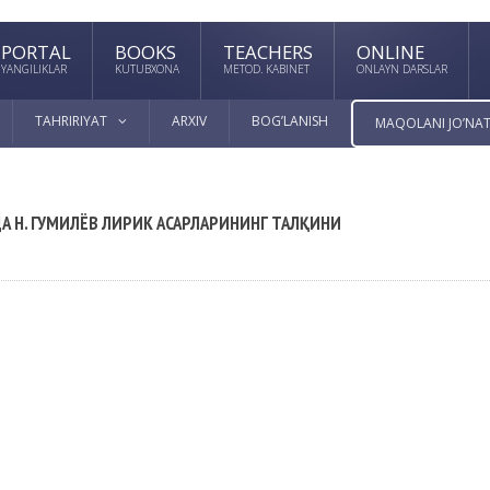
PORTAL
BOOKS
TEACHERS
ONLINE
YANGILIKLAR
KUTUBXONA
METOD. KABINET
ONLAYN DARSLAR
TAHRIRIYAT
ARXIV
BOG’LANISH
MAQOLANI JO’NAT
А Н. ГУМИЛЁВ ЛИРИК АСАРЛАРИНИНГ ТАЛҚИНИ