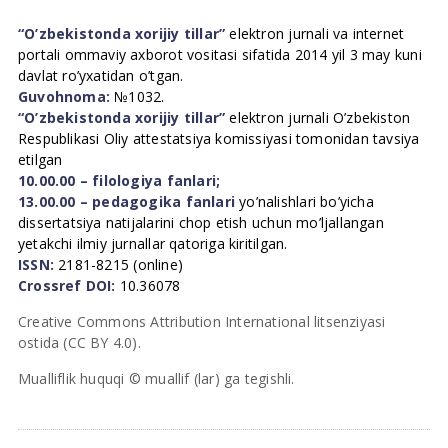
“O’zbekistonda xorijiy tillar”
elektron jurnali va internet
portali ommaviy axborot vositasi sifatida 2014 yil 3 may kuni
davlat ro’yxatidan o’tgan.
Guvohnoma:
№1032.
“O’zbekistonda xorijiy tillar”
elektron jurnali O’zbekiston
Respublikasi Oliy attestatsiya komissiyasi tomonidan tavsiya
etilgan
10.00.00 – filologiya fanlari;
13.00.00 – pedagogika fanlari
yo’nalishlari bo’yicha
dissertatsiya natijalarini chop etish uchun mo’ljallangan
yetakchi ilmiy jurnallar qatoriga kiritilgan.
ISSN:
2181-8215 (online)
Crossref DOI:
10.36078
Creative Commons Attribution International litsenziyasi
ostida (CC BY 4.0).
Mualliflik huquqi © muallif (lar) ga tegishli.