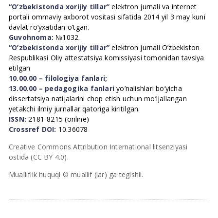
“O’zbekistonda xorijiy tillar”
elektron jurnali va internet
portali ommaviy axborot vositasi sifatida 2014 yil 3 may kuni
davlat ro’yxatidan o’tgan.
Guvohnoma:
№1032.
“O’zbekistonda xorijiy tillar”
elektron jurnali O’zbekiston
Respublikasi Oliy attestatsiya komissiyasi tomonidan tavsiya
etilgan
10.00.00 – filologiya fanlari;
13.00.00 – pedagogika fanlari
yo’nalishlari bo’yicha
dissertatsiya natijalarini chop etish uchun mo’ljallangan
yetakchi ilmiy jurnallar qatoriga kiritilgan.
ISSN:
2181-8215 (online)
Crossref DOI:
10.36078
Creative Commons Attribution International litsenziyasi
ostida (CC BY 4.0).
Mualliflik huquqi © muallif (lar) ga tegishli.