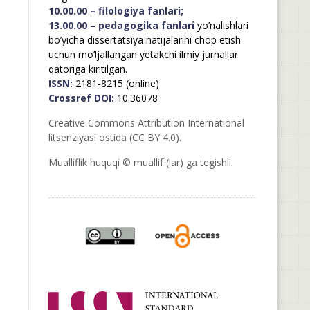
10.00.00 – filologiya fanlari;
13.00.00 – pedagogika fanlari
yo’nalishlari
bo’yicha dissertatsiya natijalarini chop etish
uchun mo’ljallangan yetakchi ilmiy jurnallar
qatoriga kiritilgan.
ISSN:
2181-8215 (online)
Crossref DOI:
10.36078
Creative Commons Attribution International
litsenziyasi ostida (CC BY 4.0).
Mualliflik huquqi © muallif (lar) ga tegishli.