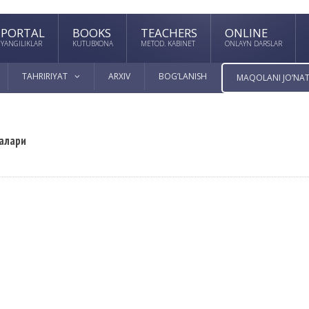
PORTAL
BOOKS
TEACHERS
ONLINE
YANGILIKLAR
KUTUBXONA
METOD. KABINET
ONLAYN DARSLAR
TAHRIRIYAT
ARXIV
BOG’LANISH
MAQOLANI JO’NAT
малари