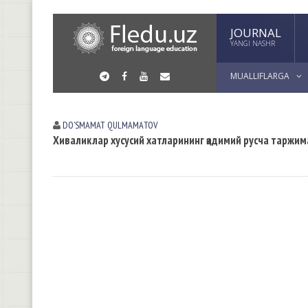
JOURNAL
YANGI NASHR
MUALLIFLARGA
DOʼSMAMAT QULMАMАTOV
Хиваликлар хусусий хатларининг қадимий русча таржи