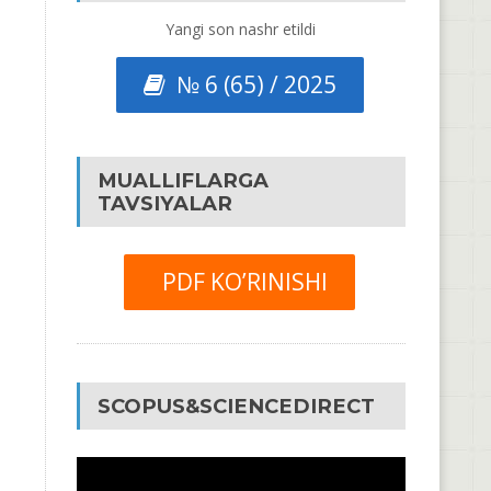
Yangi son nashr etildi
№ 6 (65) / 2025
MUALLIFLARGA
TAVSIYALAR
PDF KO’RINISHI
SCOPUS&SCIENCEDIRECT
Video
Pleyer