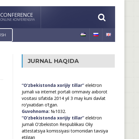
CONFERENCE
ONLINE KONFERENSIYA
ISH
JURNAL HAQIDA
“O’zbekistonda xorijiy tillar”
elektron
jurnali va internet portali ommaviy axborot
vositasi sifatida 2014 yil 3 may kuni davlat
ro’yxatidan o’tgan.
Guvohnoma:
№1032.
“O’zbekistonda xorijiy tillar”
elektron
jurnali O’zbekiston Respublikasi Oliy
attestatsiya komissiyasi tomonidan tavsiya
etilgan