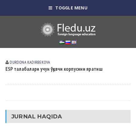
TOGGLE MENU
DURDONA KАDIRBEKOVА
ESP талабалари учун ўқувчи корпусини яратиш
JURNAL HAQIDA