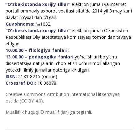
“O’zbekistonda xorijiy tillar”
elektron jurnali va internet
portali ommaviy axborot vositasi sifatida 2014 yil 3 may kuni
davlat ro’yxatidan o’tgan.
Guvohnoma:
№1032.
“O’zbekistonda xorijiy tillar”
elektron jurnali O’zbekiston
Respublikasi Oliy attestatsiya komissiyasi tomonidan tavsiya
etilgan
10.00.00 – filologiya fanlari;
13.00.00 – pedagogika fanlari
yo’nalishlari bo’yicha
dissertatsiya natijalarini chop etish uchun mo’ljallangan
yetakchi ilmiy jurnallar qatoriga kiritilgan.
ISSN:
2181-8215 (online)
Crossref DOI:
10.36078
Creative Commons Attribution International litsenziyasi
ostida (CC BY 4.0).
Mualliflik huquqi © muallif (lar) ga tegishli.