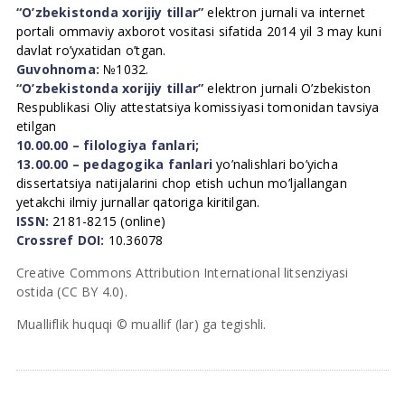
“O’zbekistonda xorijiy tillar”
elektron jurnali va internet
portali ommaviy axborot vositasi sifatida 2014 yil 3 may kuni
davlat ro’yxatidan o’tgan.
Guvohnoma:
№1032.
“O’zbekistonda xorijiy tillar”
elektron jurnali O’zbekiston
Respublikasi Oliy attestatsiya komissiyasi tomonidan tavsiya
etilgan
10.00.00 – filologiya fanlari;
13.00.00 – pedagogika fanlari
yo’nalishlari bo’yicha
dissertatsiya natijalarini chop etish uchun mo’ljallangan
yetakchi ilmiy jurnallar qatoriga kiritilgan.
ISSN:
2181-8215 (online)
Crossref DOI:
10.36078
Creative Commons Attribution International litsenziyasi
ostida (CC BY 4.0).
Mualliflik huquqi © muallif (lar) ga tegishli.