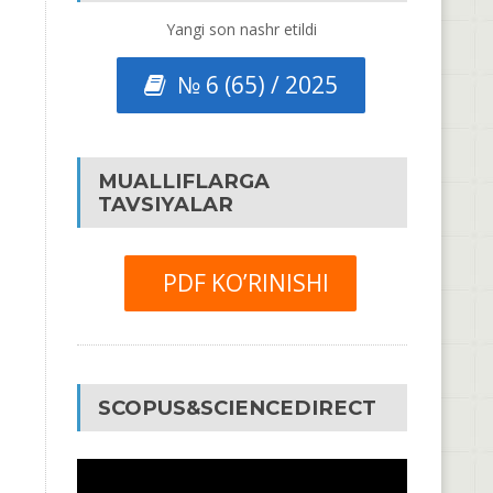
Yangi son nashr etildi
№ 6 (65) / 2025
MUALLIFLARGA
TAVSIYALAR
PDF KO’RINISHI
SCOPUS&SCIENCEDIRECT
Video
Pleyer