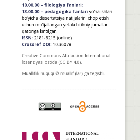
10.00.00 – filologiya fanlari;
13.00.00 – pedagogika fanlari
yo’nalishlari
bo’yicha dissertatsiya natijalarini chop etish
uchun mo’ljallangan yetakchi ilmiy jurnallar
qatoriga kiritilgan.
ISSN:
2181-8215 (online)
Crossref DOI:
10.36078
Creative Commons Attribution International
litsenziyasi ostida (CC BY 4.0).
Mualliflik huquqi © muallif (lar) ga tegishli.