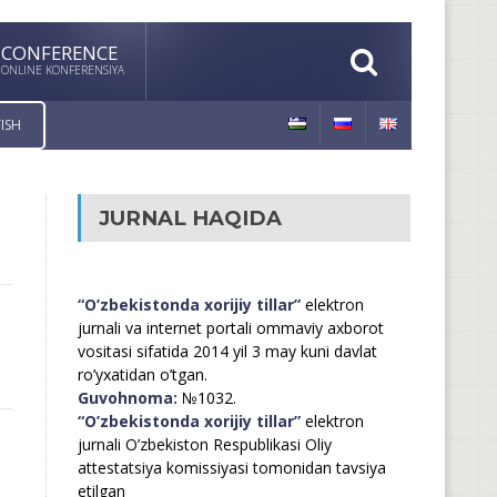
CONFERENCE
ONLINE KONFERENSIYA
ISH
JURNAL HAQIDA
“O’zbekistonda xorijiy tillar”
elektron
jurnali va internet portali ommaviy axborot
vositasi sifatida 2014 yil 3 may kuni davlat
ro’yxatidan o’tgan.
Guvohnoma:
№1032.
“O’zbekistonda xorijiy tillar”
elektron
jurnali O’zbekiston Respublikasi Oliy
attestatsiya komissiyasi tomonidan tavsiya
etilgan