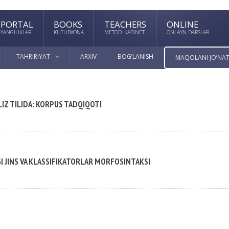
PORTAL
BOOKS
TEACHERS
ONLINE
YANGILIKLAR
KUTUBXONA
METOD. KABINET
ONLAYN DARSLAR
TAHRIRIYAT
ARXIV
BOG’LANISH
MAQOLANI JO’NAT
IZ TILIDA: KORPUS TADQIQOTI
I JINS VA KLASSIFIKATORLAR MORFOSINTAKSI