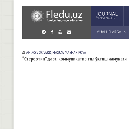
JOURNAL
YANGI NASHR
MUALLIFLARGA
ANDREV XOVARD
,
FERUZA MАSHАRIPOVА
“Стереотип” дарс: коммуникатив тил ўқитиш намунаси