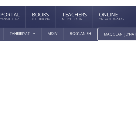
PORTAL
BOOKS
TEACHERS
ONLINE
YANGILIKLAR
KUTUBXONA
METOD. KABINET
ONLAYN DARSLAR
TAHRIRIYAT
ARXIV
BOG’LANISH
MAQOLANI JO’NAT