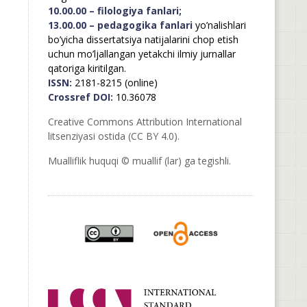
10.00.00 – filologiya fanlari;
13.00.00 – pedagogika fanlari
yo’nalishlari
bo’yicha dissertatsiya natijalarini chop etish
uchun mo’ljallangan yetakchi ilmiy jurnallar
qatoriga kiritilgan.
ISSN:
2181-8215 (online)
Crossref DOI:
10.36078
Creative Commons Attribution International
litsenziyasi ostida (CC BY 4.0).
Mualliflik huquqi © muallif (lar) ga tegishli.