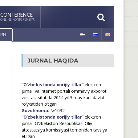
CONFERENCE
ONLINE KONFERENSIYA
ISH
JURNAL HAQIDA
“O’zbekistonda xorijiy tillar”
elektron
jurnali va internet portali ommaviy axborot
vositasi sifatida 2014 yil 3 may kuni davlat
ro’yxatidan o’tgan.
Guvohnoma:
№1032.
“O’zbekistonda xorijiy tillar”
elektron
jurnali O’zbekiston Respublikasi Oliy
attestatsiya komissiyasi tomonidan tavsiya
etilgan