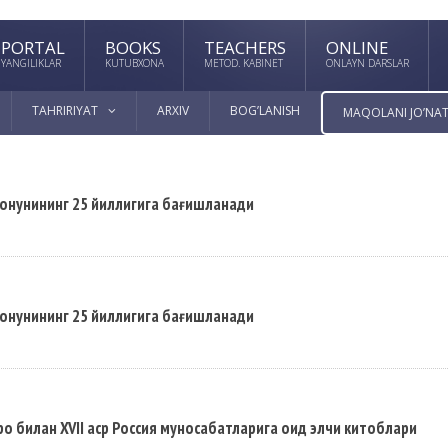
PORTAL
BOOKS
TEACHERS
ONLINE
YANGILIKLAR
KUTUBXONA
METOD. KABINET
ONLAYN DARSLAR
TAHRIRIYAT
ARXIV
BOG’LANISH
MAQOLANI JO’NAT
Қонунининг 25 йиллигига бағишланади
Қонунининг 25 йиллигига бағишланади
о билан XVII аср Россия муносабатларига оид элчи китоблари