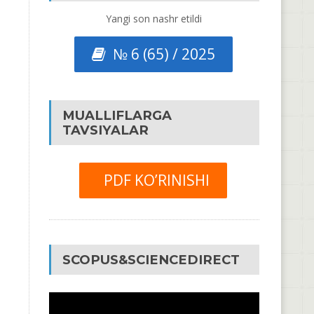
Yangi son nashr etildi
№ 6 (65) / 2025
MUALLIFLARGA
TAVSIYALAR
PDF KO’RINISHI
SCOPUS&SCIENCEDIRECT
Video
Pleyer