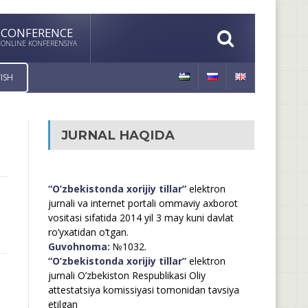
CONFERENCE
ONLINE KONFERENSIYA
ISH
JURNAL HAQIDA
“O’zbekistonda xorijiy tillar”
elektron
jurnali va internet portali ommaviy axborot
vositasi sifatida 2014 yil 3 may kuni davlat
ro’yxatidan o’tgan.
Guvohnoma:
№1032.
“O’zbekistonda xorijiy tillar”
elektron
jurnali O’zbekiston Respublikasi Oliy
attestatsiya komissiyasi tomonidan tavsiya
etilgan