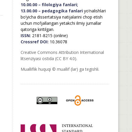
10.00.00 – filologiya fanlari;
13.00.00 – pedagogika fanlari
yo’nalishlari
bo’yicha dissertatsiya natijalarini chop etish
uchun mo’ljallangan yetakchi ilmiy jurnallar
qatoriga kiritilgan.
ISSN:
2181-8215 (online)
Crossref DOI:
10.36078
Creative Commons Attribution International
litsenziyasi ostida (CC BY 4.0).
Mualliflik huquqi © muallif (lar) ga tegishli.