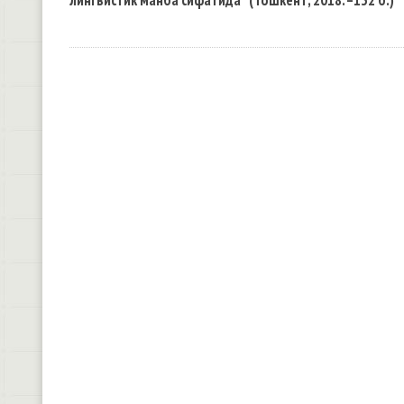
лингвистик манба сифатида” (Тошкент, 2018. –132 б.)