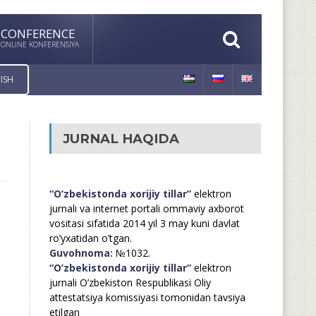
CONFERENCE
ONLINE KONFERENSIYA
ISH
JURNAL HAQIDA
“O’zbekistonda xorijiy tillar”
elektron
jurnali va internet portali ommaviy axborot
vositasi sifatida 2014 yil 3 may kuni davlat
ro’yxatidan o’tgan.
Guvohnoma:
№1032.
“O’zbekistonda xorijiy tillar”
elektron
jurnali O’zbekiston Respublikasi Oliy
attestatsiya komissiyasi tomonidan tavsiya
etilgan