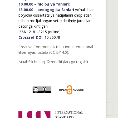
10.00.00 – filologiya fanlari;
13.00.00 – pedagogika fanlari
yo’nalishlari
bo’yicha dissertatsiya natijalarini chop etish
uchun mo’ljallangan yetakchi ilmiy jurnallar
qatoriga kiritilgan.
ISSN:
2181-8215 (online)
Crossref DOI:
10.36078
Creative Commons Attribution International
litsenziyasi ostida (CC BY 4.0).
Mualliflik huquqi © muallif (lar) ga tegishli.