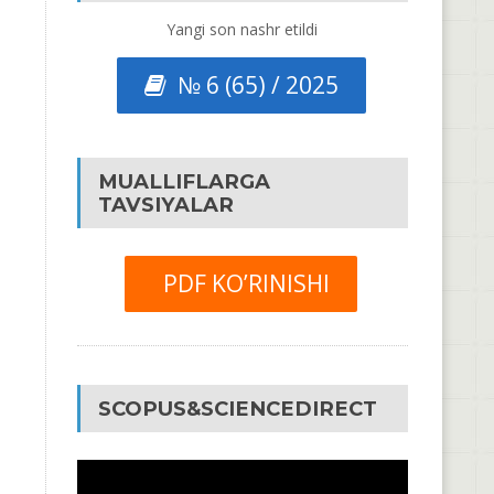
Yangi son nashr etildi
№ 6 (65) / 2025
MUALLIFLARGA
TAVSIYALAR
PDF KO’RINISHI
SCOPUS&SCIENCEDIRECT
Video
Pleyer