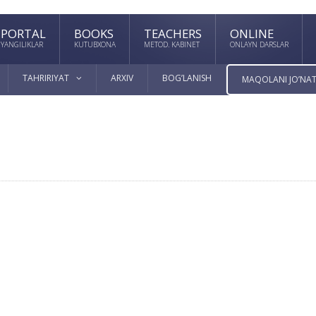
PORTAL
BOOKS
TEACHERS
ONLINE
YANGILIKLAR
KUTUBXONA
METOD. KABINET
ONLAYN DARSLAR
TAHRIRIYAT
ARXIV
BOG’LANISH
MAQOLANI JO’NAT