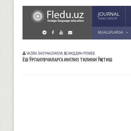
JOURNAL
YANGI NASHR
MUALLIFLARGA
VAZIRA SHOYNAZAROVA
,
ҲУСНИДДИН РУЗИЕВ
ЁШ ЎРГАНУВЧИЛАРГА ИНГЛИЗ ТИЛИНИ ЎҚИТИШ