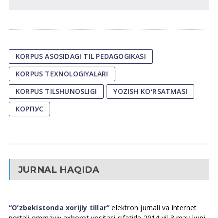
KORPUS ASOSIDAGI TIL PEDAGOGIKASI
KORPUS TEXNOLOGIYALARI
KORPUS TILSHUNOSLIGI
YOZISH KOʻRSATMASI
КОРПУС
JURNAL HAQIDA
“O’zbekistonda xorijiy tillar”
elektron jurnali va internet
portali ommaviy axborot vositasi sifatida 2014 yil 3 may kuni