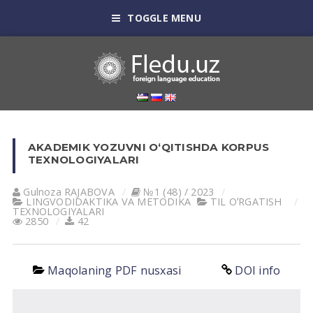
TOGGLE MENU
AKADEMIK YOZUVNI OʻQITISHDA KORPUS
TEXNOLOGIYALARI
Gulnoza RАJАBOVА
№1 (48) / 2023
LINGVODIDАKTIKА VА METODIKА
TIL OʼRGАTISH
TEXNOLOGIYALАRI
2850
42
Maqolaning PDF nusxasi
DOI info