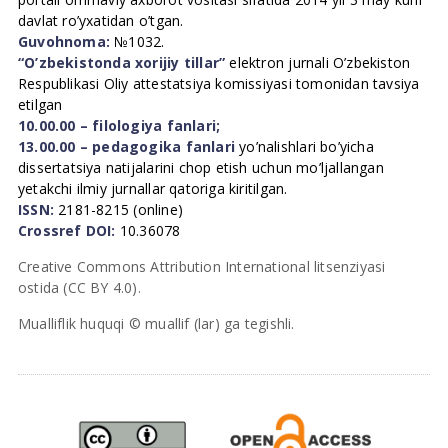
davlat ro’yxatidan o’tgan.
Guvohnoma:
№1032.
“O’zbekistonda xorijiy tillar”
elektron jurnali O’zbekiston
Respublikasi Oliy attestatsiya komissiyasi tomonidan tavsiya
etilgan
10.00.00 – filologiya fanlari;
13.00.00 – pedagogika fanlari
yo’nalishlari bo’yicha
dissertatsiya natijalarini chop etish uchun mo’ljallangan
yetakchi ilmiy jurnallar qatoriga kiritilgan.
ISSN:
2181-8215 (online)
Crossref DOI:
10.36078
Creative Commons Attribution International litsenziyasi
ostida (CC BY 4.0).
Mualliflik huquqi © muallif (lar) ga tegishli.