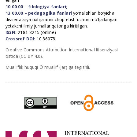
etilgan
10.00.00 – filologiya fanlari;
13.00.00 – pedagogika fanlari
yo’nalishlari bo’yicha
dissertatsiya natijalarini chop etish uchun mo’ljallangan
yetakchi ilmiy jurnallar qatoriga kiritilgan.
ISSN:
2181-8215 (online)
Crossref DOI:
10.36078
Creative Commons Attribution International litsenziyasi
ostida (CC BY 4.0).
Mualliflik huquqi © muallif (lar) ga tegishli.