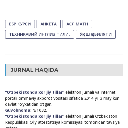
ESP КУРСИ
АНКЕТА
АСЛ МАТН
ТЕХНИКАВИЙ ИНГЛИЗ ТИЛИ.
ЎҚИШ ҚОБИЛЯТИ
JURNAL HAQIDA
“O’zbekistonda xorijiy tillar”
elektron jurnali va internet
portali ommaviy axborot vositasi sifatida 2014 yil 3 may kuni
davlat ro’yxatidan o’tgan.
Guvohnoma:
№1032.
“O’zbekistonda xorijiy tillar”
elektron jurnali O’zbekiston
Respublikasi Oliy attestatsiya komissiyasi tomonidan tavsiya