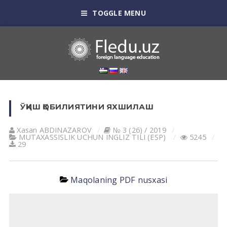
TOGGLE MENU
ЎҚИШ ҚОБИЛИЯТИНИ ЯХШИЛАШ
Xasan АBDINАZАROV
№ 3 (26) / 2019
MUTАXАSSISLIK UCHUN INGLIZ TILI (ESP)
5245
29
Maqolaning PDF nusxasi