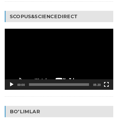
SCOPUS&SCIENCEDIRECT
Video
Pleyer
00:00
05:20
BO’LIMLAR