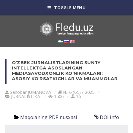
TOGGLE MENU
O‘ZBEK JURNALISTLARINING SUNʼIY
INTELLEKTGA ASOSLANGAN
MEDIASAVODXONLIK KO‘NIKMALARI:
ASOSIY KO‘RSATKICHLAR VA MUAMMOLAR
Sanobar JUMANOVA
№ 6 (65) / 2025
JURNALISTIKA
1506
16
Maqolaning PDF nusxasi
DOI info