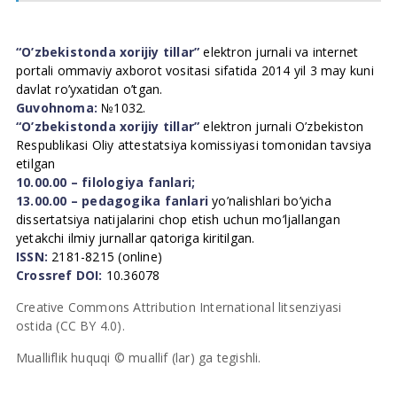
“O’zbekistonda xorijiy tillar”
elektron jurnali va internet
portali ommaviy axborot vositasi sifatida 2014 yil 3 may kuni
davlat ro’yxatidan o’tgan.
Guvohnoma:
№1032.
“O’zbekistonda xorijiy tillar”
elektron jurnali O’zbekiston
Respublikasi Oliy attestatsiya komissiyasi tomonidan tavsiya
etilgan
10.00.00 – filologiya fanlari;
13.00.00 – pedagogika fanlari
yo’nalishlari bo’yicha
dissertatsiya natijalarini chop etish uchun mo’ljallangan
yetakchi ilmiy jurnallar qatoriga kiritilgan.
ISSN:
2181-8215 (online)
Crossref DOI:
10.36078
Creative Commons Attribution International litsenziyasi
ostida (CC BY 4.0).
Mualliflik huquqi © muallif (lar) ga tegishli.