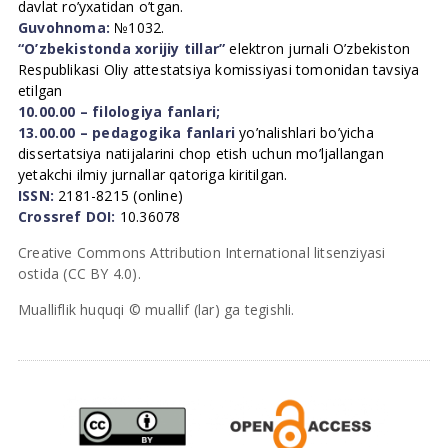
davlat ro’yxatidan o’tgan.
Guvohnoma:
№1032.
“O’zbekistonda xorijiy tillar”
elektron jurnali O’zbekiston
Respublikasi Oliy attestatsiya komissiyasi tomonidan tavsiya
etilgan
10.00.00 – filologiya fanlari;
13.00.00 – pedagogika fanlari
yo’nalishlari bo’yicha
dissertatsiya natijalarini chop etish uchun mo’ljallangan
yetakchi ilmiy jurnallar qatoriga kiritilgan.
ISSN:
2181-8215 (online)
Crossref DOI:
10.36078
Creative Commons Attribution International litsenziyasi
ostida (CC BY 4.0).
Mualliflik huquqi © muallif (lar) ga tegishli.