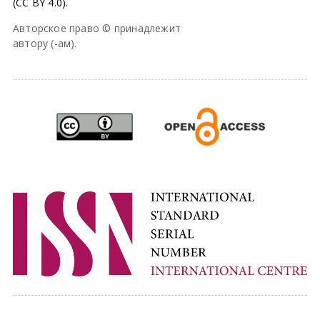
(CC BY 4.0).
Авторское право © принадлежит
автору (-ам).